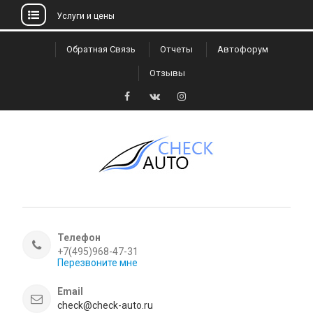
Услуги и цены
Skip
Обратная Связь
Отчеты
Автофорум
to
Отзывы
content
Facebook
VK
Instagram
Телефон
+7(495)968-47-31
Перезвоните мне
Email
check@check-auto.ru