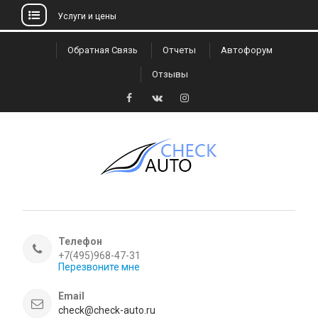
Услуги и цены
Skip
Обратная Связь
Отчеты
Автофорум
to
Отзывы
content
Facebook
VK
Instagram
Телефон
+7(495)968-47-31
Перезвоните мне
Email
check@check-auto.ru