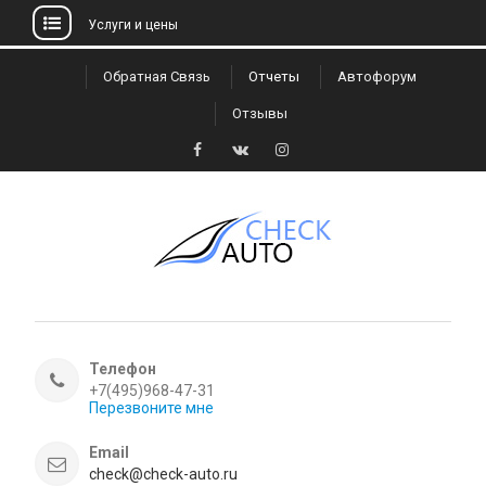
Услуги и цены
Skip
Обратная Связь
Отчеты
Автофорум
to
Отзывы
content
Facebook
VK
Instagram
Телефон
+7(495)968-47-31
Перезвоните мне
Email
check@check-auto.ru