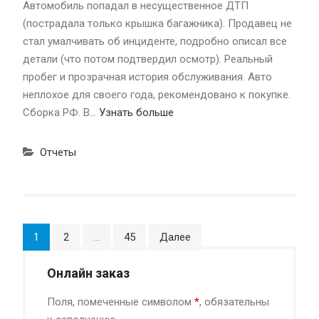
Автомобиль попадал в несущественное ДТП
(пострадала только крышка багажника). Продавец не
стал умалчивать об инциденте, подробно описал все
детали (что потом подтвердил осмотр). Реальный
пробег и прозрачная история обслуживания. Авто
неплохое для своего года, рекомендовано к покупке.
Сборка РФ. В…
Узнать больше
Отчеты
Навигация
1
2
…
45
Далее
по
Онлайн заказ
записям
Поля, помеченные символом
*
, обязательны