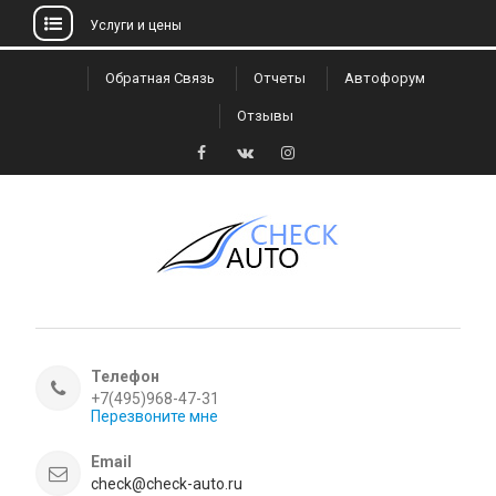
Услуги и цены
Skip
Обратная Связь
Отчеты
Автофорум
to
Отзывы
content
Facebook
VK
Instagram
Телефон
+7(495)968-47-31
Перезвоните мне
Email
check@check-auto.ru