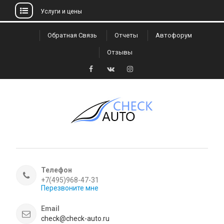
Услуги и цены
Skip
Обратная Связь
Отчеты
Автофорум
to
Отзывы
content
Facebook
VK
Instagram
Телефон
+7(495)968-47-31
Перезвоните мне
Email
check@check-auto.ru