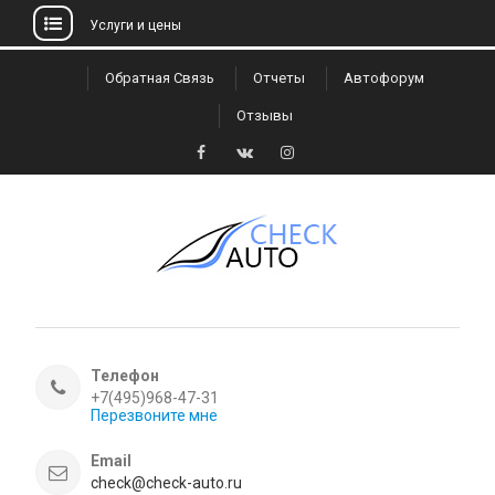
Услуги и цены
Skip
Обратная Связь
Отчеты
Автофорум
to
Отзывы
content
Facebook
VK
Instagram
Телефон
+7(495)968-47-31
Перезвоните мне
Email
check@check-auto.ru