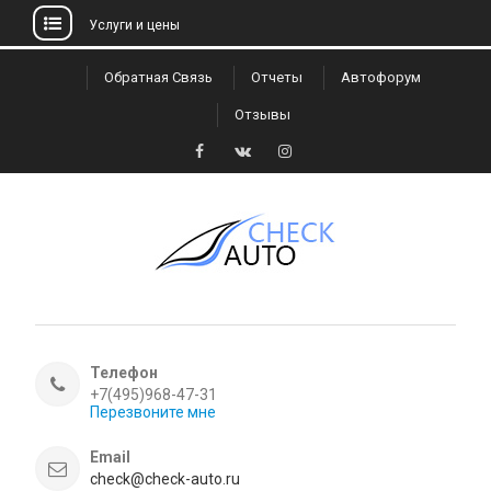
Услуги и цены
Skip
Обратная Связь
Отчеты
Автофорум
to
Отзывы
content
Facebook
VK
Instagram
Телефон
+7(495)968-47-31
Перезвоните мне
Email
check@check-auto.ru