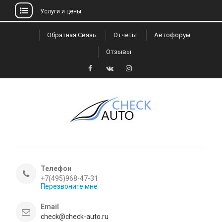
Услуги и цены
Skip
Обратная Связь
Отчеты
Автофорум
to
Отзывы
content
Facebook
VK
Instagram
Телефон
+7(495)968-47-31
Перезвоните мне
Email
check@check-auto.ru