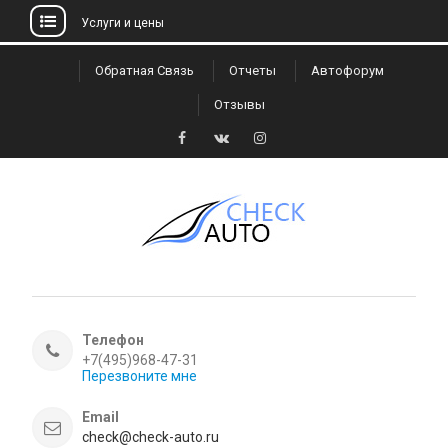
Услуги и цены
Skip
Обратная Связь
Отчеты
Автофорум
to
Отзывы
content
Facebook
VK
Instagram
Телефон
+7(495)968-47-31
Перезвоните мне
Email
check@check-auto.ru