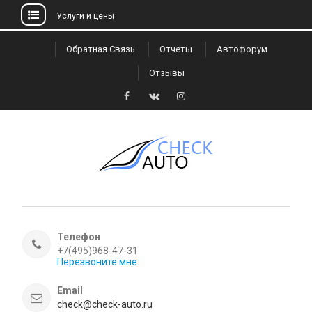
Услуги и цены
Skip
Обратная Связь
Отчеты
Автофорум
to
Отзывы
content
Facebook
VK
Instagram
Телефон
+7(495)968-47-31
Перезвоните мне
Email
check@check-auto.ru