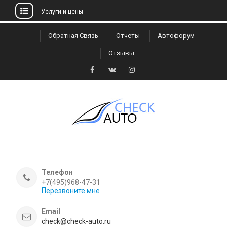
Услуги и цены
Skip
Обратная Связь
Отчеты
Автофорум
to
Отзывы
content
Facebook
VK
Instagram
Телефон
+7(495)968-47-31
Перезвоните мне
Email
check@check-auto.ru