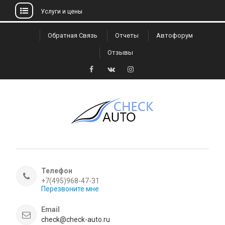
Услуги и цены
Skip
Обратная Связь
Отчеты
Автофорум
to
Отзывы
content
Facebook
VK
Instagram
Телефон
+7(495)968-47-31
Перезвоните мне
Email
check@check-auto.ru