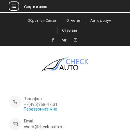
Услуги и цены
Skip
Обратная Связь
Отчеты
Автофорум
to
Отзывы
content
Facebook
VK
Instagram
Телефон
+7(495)968-47-31
Перезвоните мне
Email
check@check-auto.ru