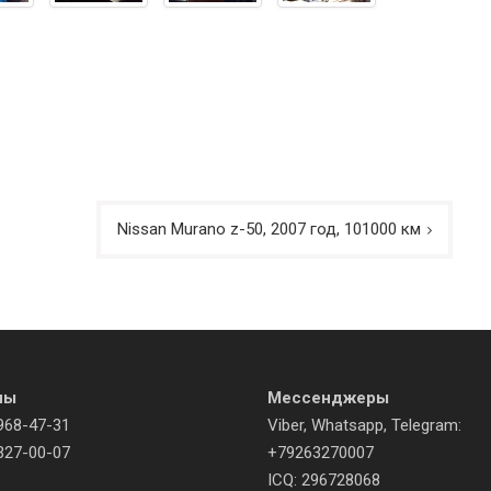
Nissan Murano z-50, 2007 год, 101000 км
ны
Мессенджеры
968-47-31
Viber, Whatsapp, Telegram:
327-00-07
+79263270007
ICQ: 296728068