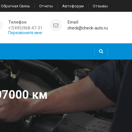
Обратная Связь
Отчеты
Автофорум
Отзывы
Телефон
Email
+7(495)968-47-31
check@check-auto.ru
Перезвоните мне
107000 км