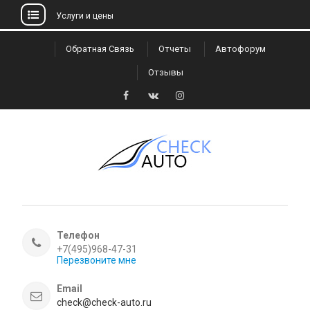
Услуги и цены
Skip
Обратная Связь
Отчеты
Автофорум
to
Отзывы
content
Facebook
VK
Instagram
Телефон
+7(495)968-47-31
Перезвоните мне
Email
check@check-auto.ru