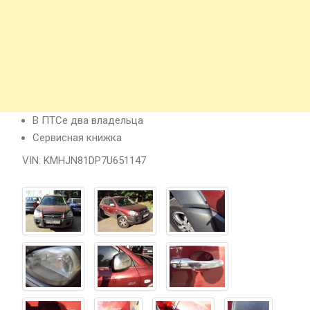
В ПТСе два владельца
Сервисная книжка
VIN: KMHJN81DP7U651147